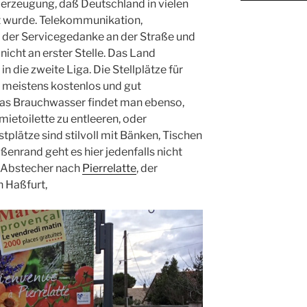
Überzeugung, daß Deutschland in vielen
t wurde. Telekommunikation,
h der Servicegedanke an der Straße und
icht an erster Stelle. Das Land
n die zweite Liga. Die Stellplätze für
 meistens kostenlos und gut
 das Brauchwasser findet man ebenso,
mietoilette zu entleeren, oder
tplätze sind stilvoll mit Bänken, Tischen
ßenrand geht es hier jedenfalls nicht
n Abstecher nach
Pierrelatte
, der
n Haßfurt,