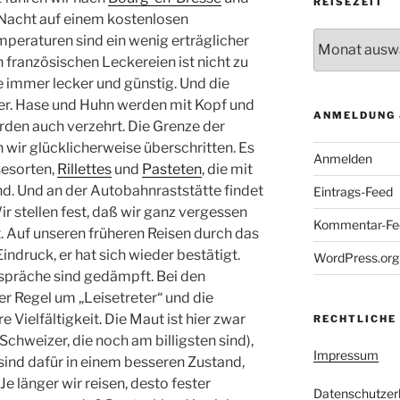
REISEZEIT
 Nacht auf einem kostenlosen
Reisezeit
peraturen sind ein wenig erträglicher
französischen Leckereien ist nicht zu
e immer lecker und günstig. Und die
er. Hase und Huhn werden mit Kopf und
ANMELDUNG 
erden auch verzehrt. Die Grenze der
wir glücklicherweise überschritten. Es
Anmelden
esorten,
Rillettes
und
Pasteten
, die mit
nd. Und an der Autobahnraststätte findet
Eintrags-Feed
r stellen fest, daß wir ganz vergessen
Kommentar-Fe
t. Auf unseren früheren Reisen durch das
ndruck, er hat sich wieder bestätigt.
WordPress.org
espräche sind gedämpft. Bei den
er Regel um „Leisetreter“ und die
 Vielfältigkeit. Die Maut ist hier zwar
RECHTLICHE
Schweizer, die noch am billigsten sind),
Impressum
sind dafür in einem besseren Zustand,
Je länger wir reisen, desto fester
Datenschutzer