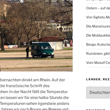
Ostern – auf d
Von Sighetu M
Die Maramures
Die Moldauklös
Berge, Kutsch
Rumänien, gibt
Vom Massif Ce
LÄNDER, RE
bernachten direkt am Rhein. Auf der
 die französische Schrift des
Länder,
ehen. In der Nacht fällt die Temperatur
Rezepte,
en lassen wir für eine halbe Stunde die
Geräusche
 Temperaturen sehen irgendwie anders
 fahren wir nach
Bourg-en-Bresse
und