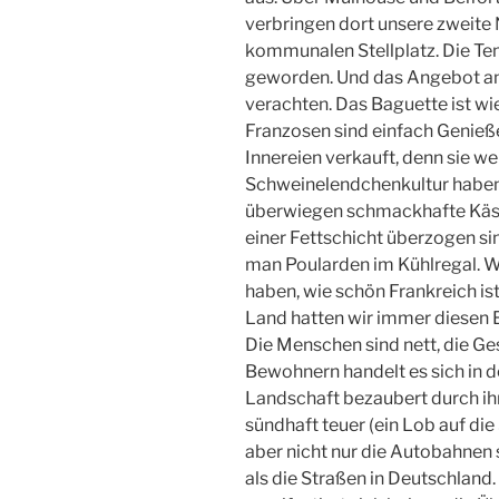
verbringen dort unsere zweite
kommunalen Stellplatz. Die Tem
geworden. Und das Angebot an 
verachten. Das Baguette ist wi
Franzosen sind einfach Genieß
Innereien verkauft, denn sie w
Schweinelendchenkultur haben 
überwiegen schmackhafte Käs
einer Fettschicht überzogen si
man Poularden im Kühlregal. Wi
haben, wie schön Frankreich is
Land hatten wir immer diesen Ei
Die Menschen sind nett, die G
Bewohnern handelt es sich in d
Landschaft bezaubert durch ihre
sündhaft teuer (ein Lob auf die 
aber nicht nur die Autobahnen 
als die Straßen in Deutschland. 