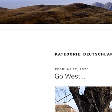
Zum
Inhalt
STEPHAN 
springen
Panta rhei
KATEGORIE:
DEUTSCHLA
VERÖFFENTLICHT
FEBRUAR 12, 2020
AM
Go West…