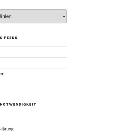
& FEEDS
ed
 NOTWENDIGKEIT
klärung