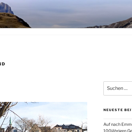
KRINES
ND
Suchen
nach:
NEUESTE BE
Auf nach Emme
100jährigen Ge