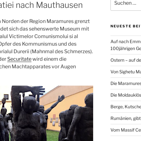
tiei nach Mauthausen
nach:
 Norden der Region Maramures grenzt
NEUESTE BE
findet sich das sehenswerte Museum mit
ul Victimelor Comunismolui si al
Auf nach Emme
r Opfer des Kommunismus und des
100jährigen Ge
rialul Durerii (Mahnmal des Schmerzes).
der
Securitate
wird einem die
Ostern – auf d
chen Machtapparates vor Augen
Von Sighetu M
Die Maramures
Die Moldauklös
Berge, Kutsch
Rumänien, gibt
Vom Massif Ce