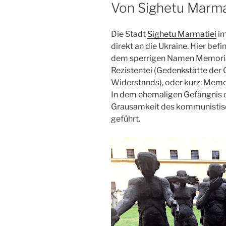
AM
Von Sighetu Marma
Die Stadt
Sighetu Marmatiei
im
direkt an die Ukraine. Hier be
dem sperrigen Namen Memorial
Rezistentei (Gedenkstätte de
Widerstands), oder kurz: Memo
In dem ehemaligen Gefängnis 
Grausamkeit des kommunistis
geführt.