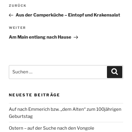
Beitragsnavigation
Vorheriger
ZURÜCK
Beitrag
Aus der Camperküche – Eintopf und Krakensalat
Nächster
WEITER
Beitrag
Am Main entlang nach Hause
Suchen
Suche
nach:
NEUESTE BEITRÄGE
Auf nach Emmerich bzw. „dem Alten“ zum 100jährigen
Geburtstag
Ostern – auf der Suche nach den Vongole