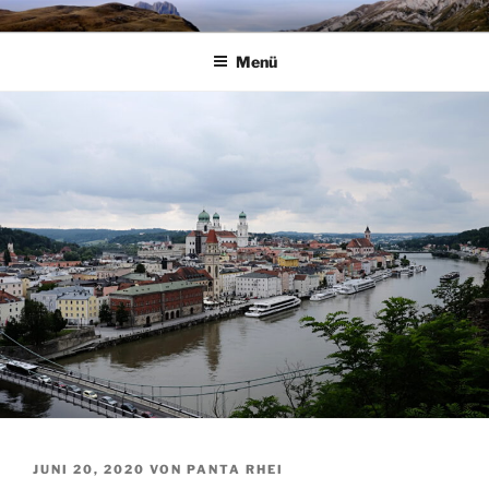
Zum
STEPHAN KRINES
Panta rhei
Inhalt
Menü
springen
VERÖFFENTLICHT
JUNI 20, 2020
VON
PANTA RHEI
AM