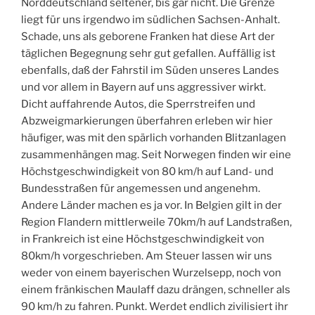
Norddeutschland seltener, bis gar nicht. Die Grenze
liegt für uns irgendwo im südlichen Sachsen-Anhalt.
Schade, uns als geborene Franken hat diese Art der
täglichen Begegnung sehr gut gefallen. Auffällig ist
ebenfalls, daß der Fahrstil im Süden unseres Landes
und vor allem in Bayern auf uns aggressiver wirkt.
Dicht auffahrende Autos, die Sperrstreifen und
Abzweigmarkierungen überfahren erleben wir hier
häufiger, was mit den spärlich vorhanden Blitzanlagen
zusammenhängen mag. Seit Norwegen finden wir eine
Höchstgeschwindigkeit von 80 km/h auf Land- und
Bundesstraßen für angemessen und angenehm.
Andere Länder machen es ja vor. In Belgien gilt in der
Region Flandern mittlerweile 70km/h auf Landstraßen,
in Frankreich ist eine Höchstgeschwindigkeit von
80km/h vorgeschrieben. Am Steuer lassen wir uns
weder von einem bayerischen Wurzelsepp, noch von
einem fränkischen Maulaff dazu drängen, schneller als
90 km/h zu fahren. Punkt. Werdet endlich zivilisiert ihr